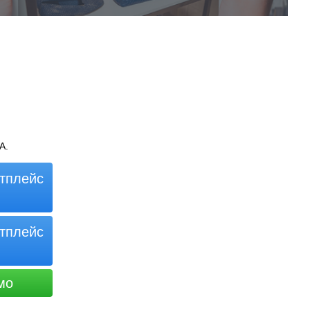
A.
тплейс
тплейс
мо