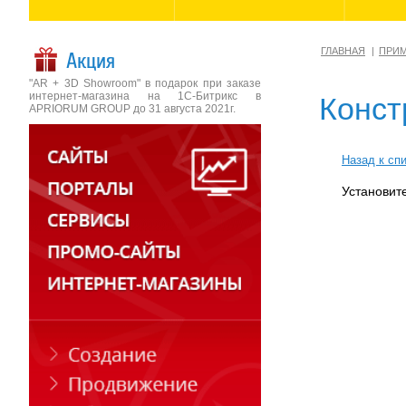
ГЛАВНАЯ
ПРИ
Акция
"AR + 3D Showroom" в подарок при заказе
интернет-магазина на 1С-Битрикс в
Конст
APRIORUM GROUP до 31 августа 2021г.
Назад к сп
Установит