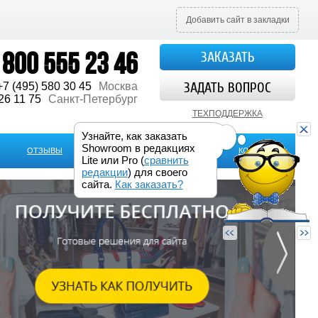
Добавить сайт в закладки
 800 555 23 46
ЗАКАЗАТЬ
ЗАДАТЬ ВОПРОС
+7 (495) 580 30 45
Москва
26 11 75
Санкт-Петербург
ТЕХПОДДЕРЖКА
Узнайте, как заказать
Showroom в редакциях
ОТЗЫВЫ
КАК ЗАКАЗАТЬ
ЕЩЕ
КОНТАКТЫ
Lite или Pro (
сравнить
редакции
) для своего
сайта.
Как заказать?