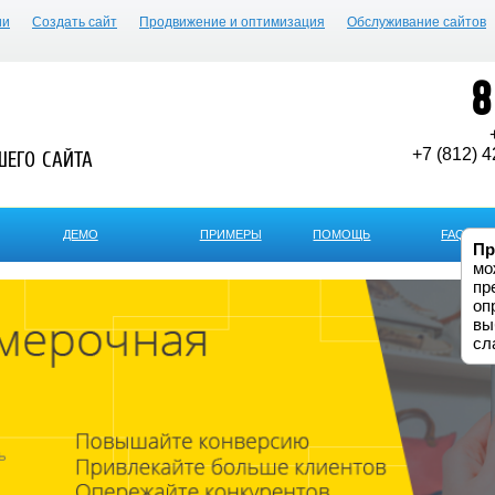
ии
Создать сайт
Продвижение и оптимизация
Обслуживание сайтов
8
+7 (812) 4
ШЕГО САЙТА
ДЕМО
ПРИМЕРЫ
ПОМОЩЬ
FAQ
Пр
мо
пр
оп
вы
сл