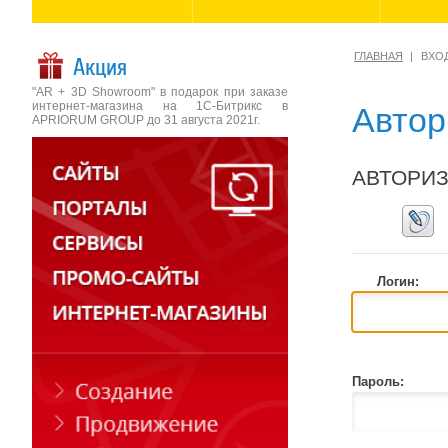
ГЛАВНАЯ
ВХОД
Акция
"AR + 3D Showroom" в подарок при заказе
интернет-магазина на 1С-Битрикс в
Автор
APRIORUM GROUP до 31 августа 2021г.
АВТОРИ
Логин:
Пароль: